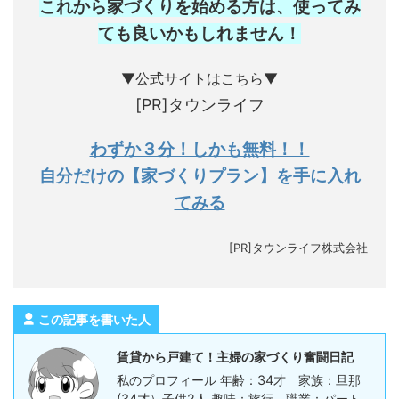
これから家づくりを始める方は、使ってみ
ても良いかもしれません
！
▼公式サイトはこちら▼
[PR]タウンライフ
わずか３分！しかも無料！！
自分だけの【家づくりプラン】を手に入れ
てみる
[PR]タウンライフ株式会社
この記事を書いた人
賃貸から戸建て！主婦の家づくり奮闘日記
私のプロフィール 年齢：34才 家族：旦那
(34才）子供2人 趣味：旅行 職業：パート