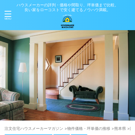
ハウスメーカーの評判・価格や間取り、坪単価まで比較。
良い家をローコストで安く建てるノウハウ満載。
注⽂住宅ハウスメーカーマガジン
>
物件価格・坪単価の推移
>
熊本県
>
阿