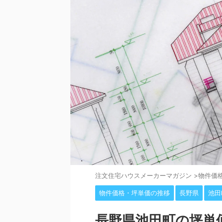
注⽂住宅ハウスメーカーマガジン
>
物件価
物件価格・坪単価の推移
長野県
池田
長野県池田町の坪単