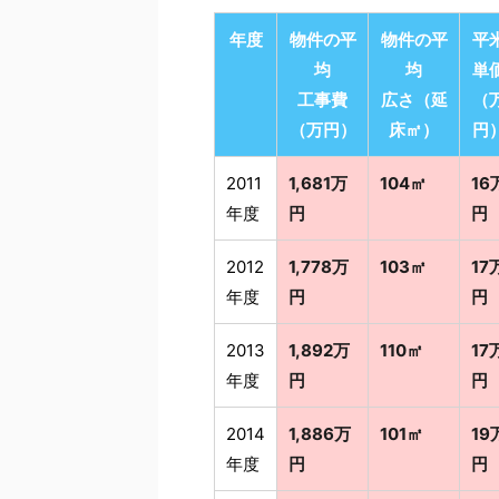
年度
物件の平
物件の平
平
均
均
単
工事費
広さ（延
（
（万円）
床㎡）
円
2011
1,681万
104㎡
16
年度
円
円
2012
1,778万
103㎡
17
年度
円
円
2013
1,892万
110㎡
17
年度
円
円
2014
1,886万
101㎡
19
年度
円
円