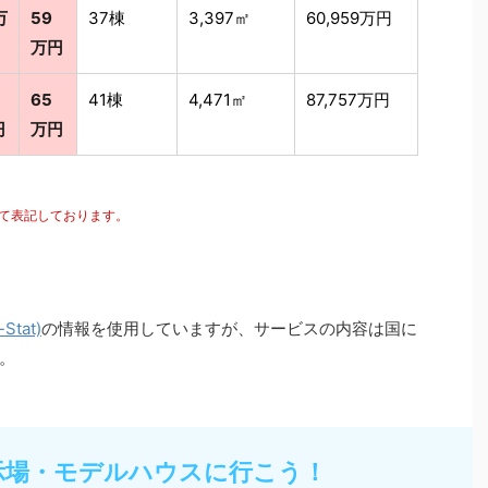
万
59
37棟
3,397㎡
60,959万円
万円
65
41棟
4,471㎡
87,757万円
円
万円
にて表記しております。
tat)
の情報を使用していますが、サービスの内容は国に
。
示場・モデルハウスに行こう！