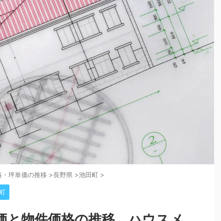
格・坪単価の推移
>
長野県
>
池田町
>
町
価と物件価格の推移。ハウスメ