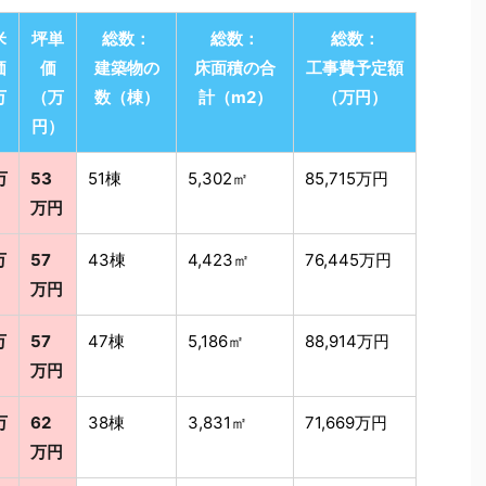
米
坪単
総数：
総数：
総数：
価
価
建築物の
床面積の合
工事費予定額
万
（万
数（棟）
計（m2）
（万円）
）
円）
万
53
51棟
5,302㎡
85,715万円
万円
万
57
43棟
4,423㎡
76,445万円
万円
万
57
47棟
5,186㎡
88,914万円
万円
万
62
38棟
3,831㎡
71,669万円
万円