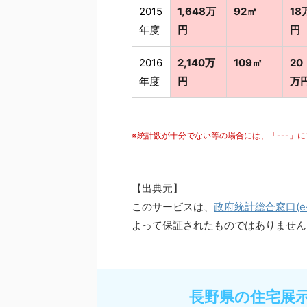
2015
1,648万
92㎡
18
年度
円
円
2016
2,140万
109㎡
20
年度
円
万
※統計数が十分でない等の場合には、「---」
【出典元】
このサービスは、
政府統計総合窓口(e-S
よって保証されたものではありません
長野県の住宅展