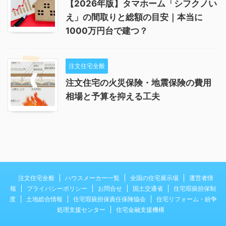
【2026年版】タマホーム「シフクノい
え」の間取りと総額の目安｜本当に
1000万円台で建つ？
注文住宅全般
注文住宅の火災保険・地震保険の費用
相場と予算を抑える工夫
注文住宅全般
ハウスメーカー一覧
全国の住宅展示場
運営者情
報
プライバシーポリシー
お問合せ
国土交通省
住宅瑕疵担保制
度
土地総合情報
住宅瑕疵担保責任保険協会
住宅リフォーム・紛争
処理支援センター
住宅金融支援機構