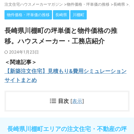
注⽂住宅ハウスメーカーマガジン
>
物件価格・坪単価の推移
>
長崎県
>
川
物件価格・坪単価の推移
長崎県
川棚町
長崎県川棚町の坪単価と物件価格の推
移。ハウスメーカー・工務店紹介
2024年1月23日
＜関連記事＞
【新築注文住宅】見積もり&費用シミュレーション
サイトまとめ
目次
[
表示
]
長崎県川棚町エリアの注文住宅・不動産の坪