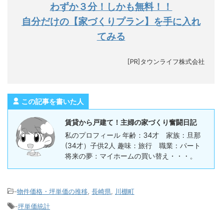
わずか３分！しかも無料！！
自分だけの【家づくりプラン】を手に入れ
てみる
[PR]タウンライフ株式会社
この記事を書いた人
賃貸から戸建て！主婦の家づくり奮闘日記
私のプロフィール 年齢：34才 家族：旦那
(34才）子供2人 趣味：旅行 職業：パート
将来の夢：マイホームの買い替え・・・。
-
物件価格・坪単価の推移
,
長崎県
,
川棚町
-
坪単価統計