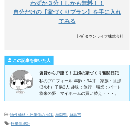
わずか３分！しかも無料！！
自分だけの【家づくりプラン】を手に入れ
てみる
[PR]タウンライフ株式会社
この記事を書いた人
賃貸から戸建て！主婦の家づくり奮闘日記
私のプロフィール 年齢：34才 家族：旦那
(34才）子供2人 趣味：旅行 職業：パート
将来の夢：マイホームの買い替え・・・。
-
物件価格・坪単価の推移
,
福岡県
,
糸島市
-
坪単価統計