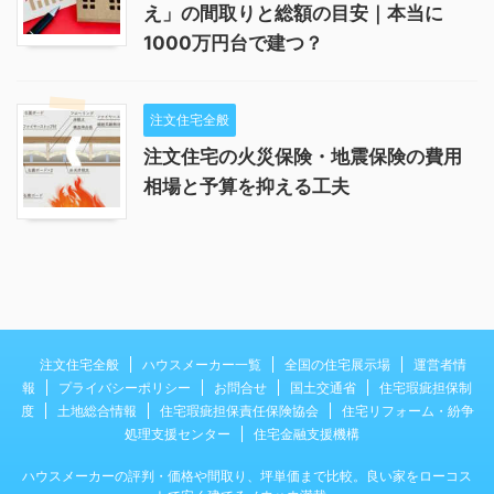
え」の間取りと総額の目安｜本当に
1000万円台で建つ？
注文住宅全般
注文住宅の火災保険・地震保険の費用
相場と予算を抑える工夫
注文住宅全般
ハウスメーカー一覧
全国の住宅展示場
運営者情
報
プライバシーポリシー
お問合せ
国土交通省
住宅瑕疵担保制
度
土地総合情報
住宅瑕疵担保責任保険協会
住宅リフォーム・紛争
処理支援センター
住宅金融支援機構
ハウスメーカーの評判・価格や間取り、坪単価まで比較。良い家をローコス