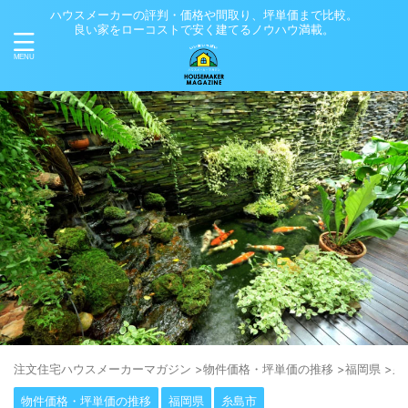
ハウスメーカーの評判・価格や間取り、坪単価まで比較。
良い家をローコストで安く建てるノウハウ満載。
注⽂住宅ハウスメーカーマガジン
>
物件価格・坪単価の推移
>
福岡県
>
糸
物件価格・坪単価の推移
福岡県
糸島市