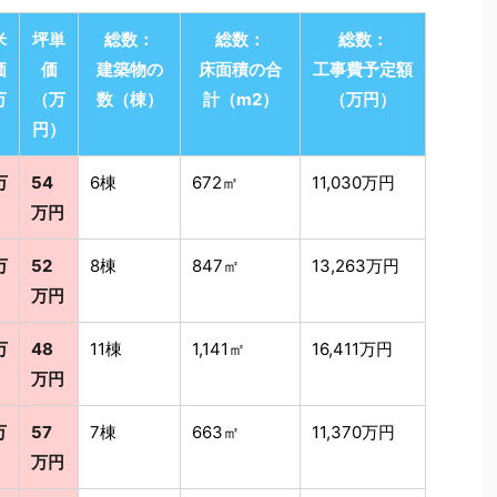
米
坪単
総数：
総数：
総数：
価
価
建築物の
床面積の合
工事費予定額
万
（万
数（棟）
計（m2）
（万円）
）
円）
万
54
6棟
672㎡
11,030万円
万円
万
52
8棟
847㎡
13,263万円
万円
万
48
11棟
1,141㎡
16,411万円
万円
万
57
7棟
663㎡
11,370万円
万円