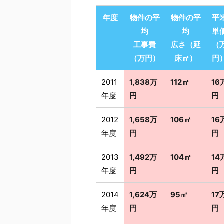
年度
物件の平
物件の平
平
均
均
単
工事費
広さ（延
（
（万円）
床㎡）
円
2011
1,838万
112㎡
16
年度
円
円
2012
1,658万
106㎡
16
年度
円
円
2013
1,492万
104㎡
14
年度
円
円
2014
1,624万
95㎡
17
年度
円
円