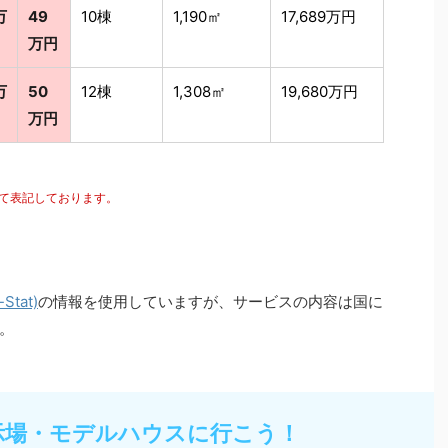
万
49
10棟
1,190㎡
17,689万円
万円
万
50
12棟
1,308㎡
19,680万円
万円
にて表記しております。
tat)
の情報を使用していますが、サービスの内容は国に
。
示場・モデルハウスに行こう！