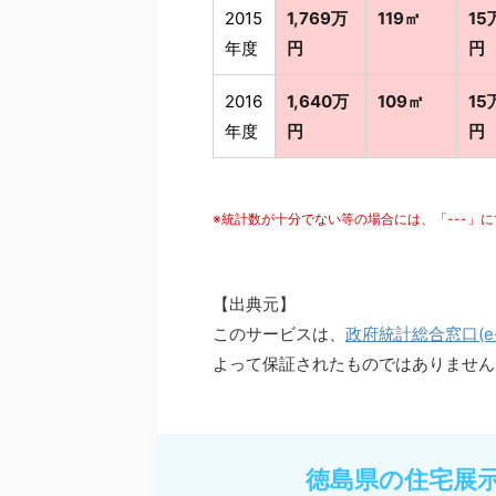
2015
1,769万
119㎡
15
年度
円
円
2016
1,640万
109㎡
15
年度
円
円
※統計数が十分でない等の場合には、「---」
【出典元】
このサービスは、
政府統計総合窓口(e-S
よって保証されたものではありません
徳島県の住宅展