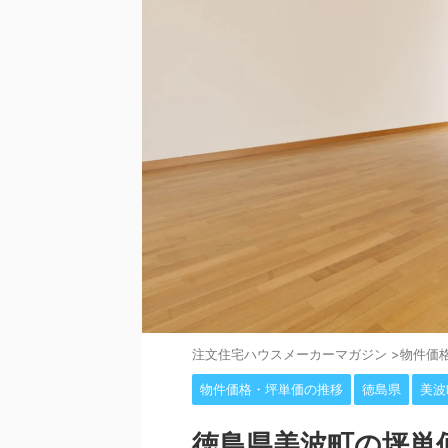
注⽂住宅ハウスメーカーマガジン
>
物件価
物件価格・坪単価の推移
徳島県
美波
徳島県美波町の坪単