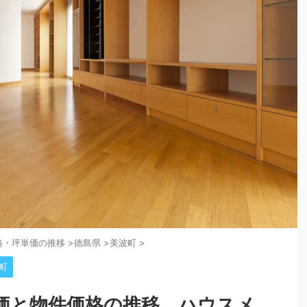
格・坪単価の推移
>
徳島県
>
美波町
>
町
価と物件価格の推移。ハウスメ