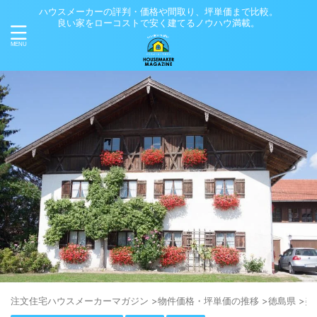
ハウスメーカーの評判・価格や間取り、坪単価まで比較。
良い家をローコストで安く建てるノウハウ満載。
注⽂住宅ハウスメーカーマガジン
>
物件価格・坪単価の推移
>
徳島県
>
美