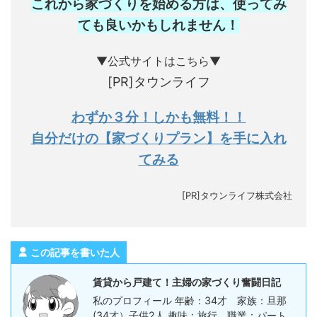
これから家づくりを始める方は、使ってみ
ても良いかもしれません
！
▼公式サイトはこちら▼
[PR]タウンライフ
わずか３分！しかも無料！！
自分だけの【家づくりプラン】を手に入れ
てみる
[PR]タウンライフ株式会社
この記事を書いた人
賃貸から戸建て！主婦の家づくり奮闘日記
私のプロフィール 年齢：34才 家族：旦那
(34才）子供2人 趣味：旅行 職業：パート