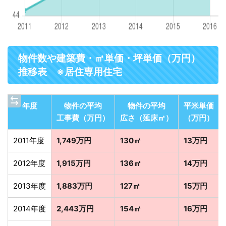
物件数や建築費・㎡単価・坪単価（万円）
推移表 ※居住専用住宅
年度
物件の平均
物件の平均
平米単価
工事費（万円）
広さ（延床㎡）
（万円）
2011年度
1,749万円
130㎡
13万円
2012年度
1,915万円
136㎡
14万円
2013年度
1,883万円
127㎡
15万円
2014年度
2,443万円
154㎡
16万円