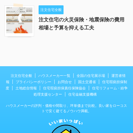
注文住宅全般
注文住宅の火災保険・地震保険の費用
相場と予算を抑える工夫
注文住宅全般
ハウスメーカー一覧
全国の住宅展示場
運営者情
報
プライバシーポリシー
お問合せ
国土交通省
住宅瑕疵担保制
度
土地総合情報
住宅瑕疵担保責任保険協会
住宅リフォーム・紛争
処理支援センター
住宅金融支援機構
ハウスメーカーの評判・価格や間取り、坪単価まで比較。良い家をローコス
トで安く建てるノウハウ満載。