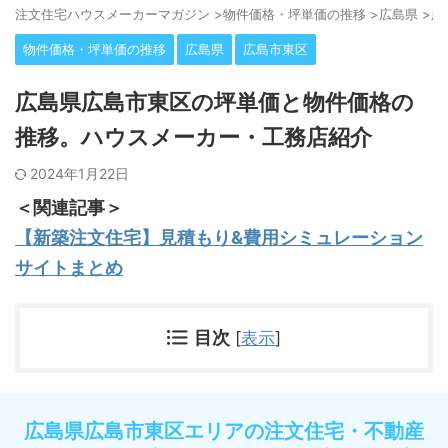
注⽂住宅ハウスメーカーマガジン
>
物件価格・坪単価の推移
>
広島県
>
広
物件価格・坪単価の推移
広島県
広島市東区
広島県広島市東区の坪単価と物件価格の
推移。ハウスメーカー・工務店紹介
2024年1月22日
＜関連記事＞
【新築注文住宅】見積もり&費用シミュレーション
サイトまとめ
目次
[
表示
]
広島県広島市東区エリアの注文住宅・不動産