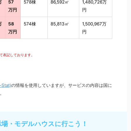
万
57
578棟
86,592㎡
1,480,726万
万円
円
万
58
574棟
85,813㎡
1,500,967万
万円
円
にて表記しております。
tat)
の情報を使用していますが、サービスの内容は国に
。
示場・モデルハウスに行こう！