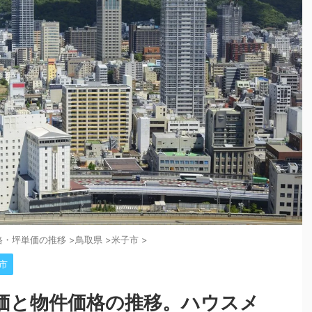
格・坪単価の推移
>
鳥取県
>
米子市
>
市
価と物件価格の推移。ハウスメ