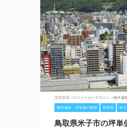
注⽂住宅ハウスメーカーマガジン
>
物件価
物件価格・坪単価の推移
鳥取県
米子
鳥取県米子市の坪単