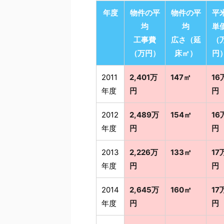
年度
物件の平
物件の平
平
均
均
単
工事費
広さ（延
（
（万円）
床㎡）
円
2011
2,401万
147㎡
16
年度
円
円
2012
2,489万
154㎡
16
年度
円
円
2013
2,226万
133㎡
17
年度
円
円
2014
2,645万
160㎡
17
年度
円
円