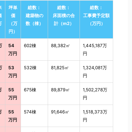
米
坪単
総数：
総数：
総数：
価
価
建築物の
床面積の合
工事費予定額
万
（万
数（棟）
計（m2）
（万円）
）
円）
万
54
602棟
88,382㎡
1,445,187万
万円
円
万
53
532棟
81,825㎡
1,324,081万
万円
円
万
55
675棟
89,879㎡
1,502,278万
万円
円
万
55
574棟
91,646㎡
1,518,373万
万円
円