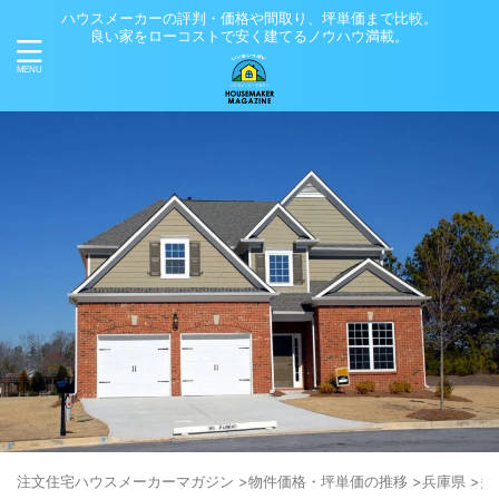
ハウスメーカーの評判・価格や間取り、坪単価まで比較。
良い家をローコストで安く建てるノウハウ満載。
注⽂住宅ハウスメーカーマガジン
>
物件価格・坪単価の推移
>
兵庫県
>
多