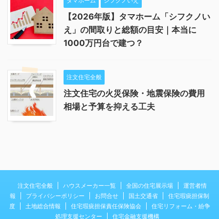
タマホーム
シフクノいえ
【2026年版】タマホーム「シフクノい
え」の間取りと総額の目安｜本当に
1000万円台で建つ？
注文住宅全般
注文住宅の火災保険・地震保険の費用
相場と予算を抑える工夫
注文住宅全般
ハウスメーカー一覧
全国の住宅展示場
運営者情
報
プライバシーポリシー
お問合せ
国土交通省
住宅瑕疵担保制
度
土地総合情報
住宅瑕疵担保責任保険協会
住宅リフォーム・紛争
処理支援センター
住宅金融支援機構