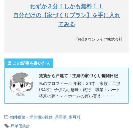
わずか３分！しかも無料！！
自分だけの【家づくりプラン】を手に入れ
てみる
[PR]タウンライフ株式会社
この記事を書いた人
賃貸から戸建て！主婦の家づくり奮闘日記
私のプロフィール 年齢：34才 家族：旦那
(34才）子供2人 趣味：旅行 職業：パート
将来の夢：マイホームの買い替え・・・。
-
物件価格・坪単価の推移
,
兵庫県
,
多可町
-
坪単価統計