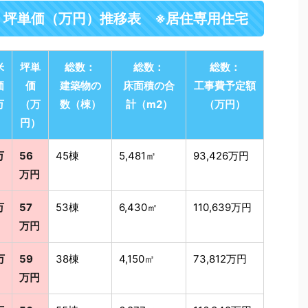
・坪単価（万円）推移表 ※居住専用住宅
米
坪単
総数：
総数：
総数：
価
価
建築物の
床面積の合
工事費予定額
万
（万
数（棟）
計（m2）
（万円）
）
円）
万
56
45棟
5,481㎡
93,426万円
万円
万
57
53棟
6,430㎡
110,639万円
万円
万
59
38棟
4,150㎡
73,812万円
万円