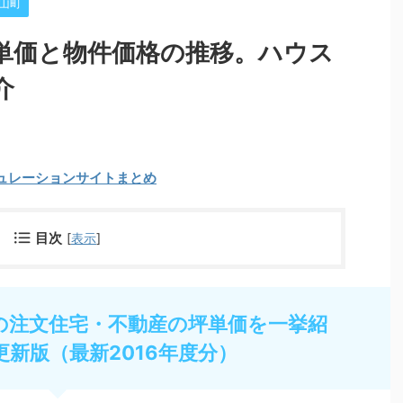
山町
単価と物件価格の推移。ハウス
介
ュレーションサイトまとめ
目次
[
表示
]
の注文住宅・不動産の坪単価を一挙紹
更新版（最新2016年度分）