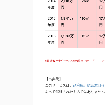
2014
2,115万
125㎡
17
年度
円
円
2015
1,841万
110㎡
17
年度
円
円
2016
1,983万
115㎡
17
年度
円
円
※統計数が十分でない等の場合には、「---」
【出典元】
このサービスは、
政府統計総合窓口(e-S
よって保証されたものではありません