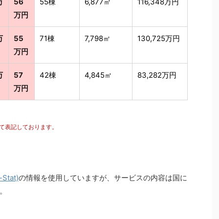
万
56
55棟
6,877㎡
116,348万円
万円
万
55
71棟
7,798㎡
130,725万円
万円
万
57
42棟
4,845㎡
83,282万円
万円
にて表記しております。
tat)
の情報を使用していますが、サービスの内容は国に
。