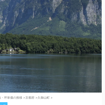
格・坪単価の推移
>
京都府
>
久御山町
>