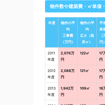
物件数や建築費・㎡単価
年度
物件の平
物件の平
平
均
均
単
工事費
広さ（延
（
（万円）
床㎡）
円
2011
2,076万
122㎡
17
年度
円
円
2012
2,088万
121㎡
17
年度
円
円
2013
1,942万
109㎡
18
年度
円
円