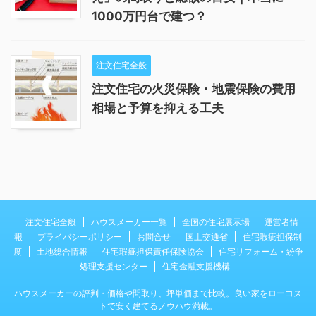
1000万円台で建つ？
注文住宅全般
注文住宅の火災保険・地震保険の費用
相場と予算を抑える工夫
注文住宅全般
ハウスメーカー一覧
全国の住宅展示場
運営者情
報
プライバシーポリシー
お問合せ
国土交通省
住宅瑕疵担保制
度
土地総合情報
住宅瑕疵担保責任保険協会
住宅リフォーム・紛争
処理支援センター
住宅金融支援機構
ハウスメーカーの評判・価格や間取り、坪単価まで比較。良い家をローコス
トで安く建てるノウハウ満載。