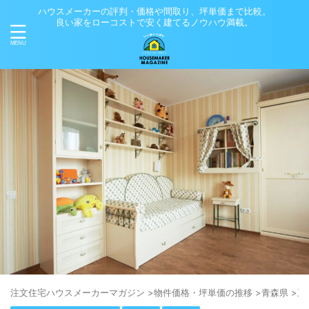
ハウスメーカーの評判・価格や間取り、坪単価まで比較。
良い家をローコストで安く建てるノウハウ満載。
注⽂住宅ハウスメーカーマガジン
>
物件価格・坪単価の推移
>
青森県
>
三