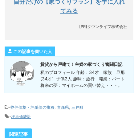
自分だけの【家づくりプラン】を手に入れ
てみる
[PR]タウンライフ株式会社
この記事を書いた人
賃貸から戸建て！主婦の家づくり奮闘日記
私のプロフィール 年齢：34才 家族：旦那
(34才）子供2人 趣味：旅行 職業：パート
将来の夢：マイホームの買い替え・・・。
-
物件価格・坪単価の推移
,
青森県
,
三戸町
-
坪単価統計
関連記事