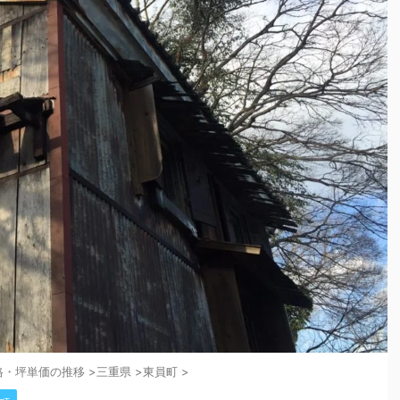
格・坪単価の推移
>
三重県
>
東員町
>