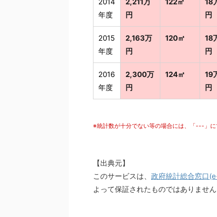
2014
2,211万
122㎡
18
年度
円
円
2015
2,163万
120㎡
18
年度
円
円
2016
2,300万
124㎡
19
年度
円
円
※統計数が十分でない等の場合には、「---」
【出典元】
このサービスは、
政府統計総合窓口(e-S
よって保証されたものではありません