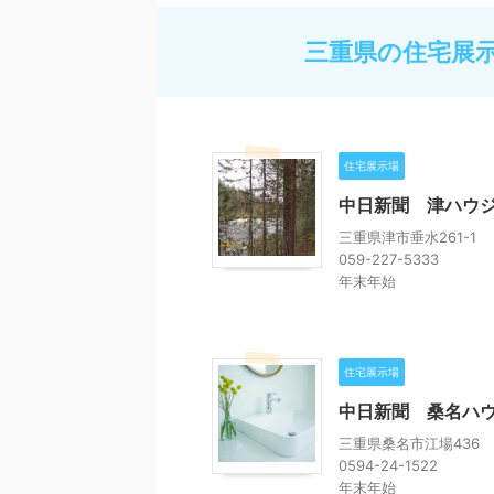
三重県の住宅展
住宅展示場
中日新聞 津ハウ
三重県津市垂水261-1
059-227-5333
年末年始
住宅展示場
中日新聞 桑名ハ
三重県桑名市江場436
0594-24-1522
年末年始