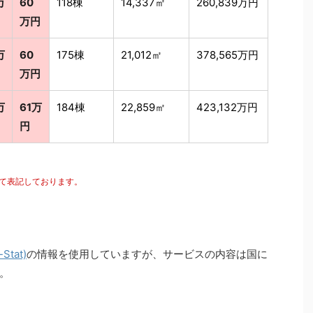
万
60
118棟
14,337㎡
260,839万円
万円
万
60
175棟
21,012㎡
378,565万円
万円
万
61万
184棟
22,859㎡
423,132万円
円
にて表記しております。
tat)
の情報を使用していますが、サービスの内容は国に
。