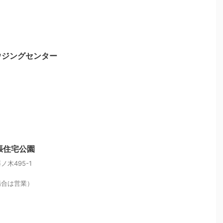
ウジングセンター
張住宅公園
木495-1
場合は営業）