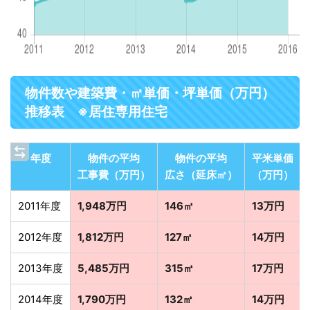
物件数や建築費・㎡単価・坪単価（万円）
推移表 ※居住専用住宅
年度
物件の平均
物件の平均
平米単価
工事費（万円）
広さ（延床㎡）
（万円）
2011年度
1,948万円
146㎡
13万円
2012年度
1,812万円
127㎡
14万円
2013年度
5,485万円
315㎡
17万円
2014年度
1,790万円
132㎡
14万円