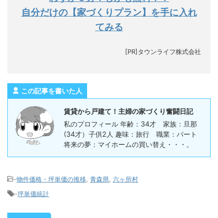
自分だけの【家づくりプラン】を手に入れ
てみる
[PR]タウンライフ株式会社
この記事を書いた人
賃貸から戸建て！主婦の家づくり奮闘日記
私のプロフィール 年齢：34才 家族：旦那
(34才）子供2人 趣味：旅行 職業：パート
将来の夢：マイホームの買い替え・・・。
-
物件価格・坪単価の推移
,
青森県
,
六ヶ所村
-
坪単価統計