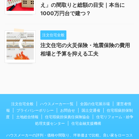
え」の間取りと総額の目安｜本当に
1000万円台で建つ？
注文住宅全般
注文住宅の火災保険・地震保険の費用
相場と予算を抑える工夫
注文住宅全般
ハウスメーカー一覧
全国の住宅展示場
運営者情
報
プライバシーポリシー
お問合せ
国土交通省
住宅瑕疵担保制
度
土地総合情報
住宅瑕疵担保責任保険協会
住宅リフォーム・紛争
処理支援センター
住宅金融支援機構
ハウスメーカーの評判・価格や間取り、坪単価まで比較。良い家をローコス