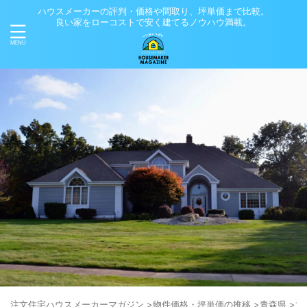
ハウスメーカーの評判・価格や間取り、坪単価まで比較。
良い家をローコストで安く建てるノウハウ満載。
注⽂住宅ハウスメーカーマガジン
>
物件価格・坪単価の推移
>
青森県
>
六