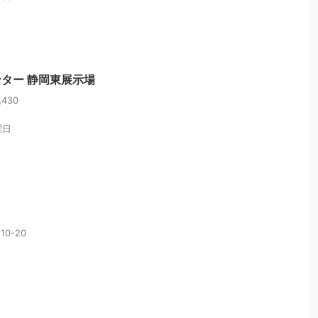
ンター 静岡東展示場
430
曜日
0-20