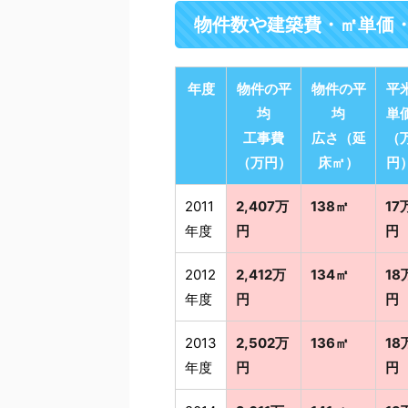
物件数や建築費・㎡単価
年度
物件の平
物件の平
平
均
均
単
工事費
広さ（延
（
（万円）
床㎡）
円
2011
2,407万
138㎡
17
年度
円
円
2012
2,412万
134㎡
18
年度
円
円
2013
2,502万
136㎡
18
年度
円
円