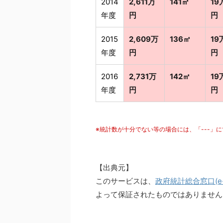
2014
2,611万
141㎡
19
年度
円
円
2015
2,609万
136㎡
19
年度
円
円
2016
2,731万
142㎡
19
年度
円
円
※統計数が十分でない等の場合には、「---」
【出典元】
このサービスは、
政府統計総合窓口(e-S
よって保証されたものではありません