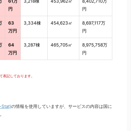
万
61万
3,218棟
453,962㎡
8,402,710万
円
円
万
63
3,334棟
454,623㎡
8,697,117万
万円
円
万
64
3,287棟
465,705㎡
8,975,758万
万円
円
にて表記しております。
tat)
の情報を使用していますが、サービスの内容は国に
。