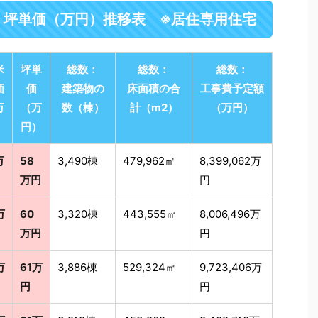
・坪単価（万円）推移表 ※居住専用住宅
米
坪単
総数：
総数：
総数：
価
価
建築物の
床面積の合
工事費予定額
万
（万
数（棟）
計（m2）
（万円）
）
円）
万
58
3,490棟
479,962㎡
8,399,062万
万円
円
万
60
3,320棟
443,555㎡
8,006,496万
万円
円
万
61万
3,886棟
529,324㎡
9,723,406万
円
円