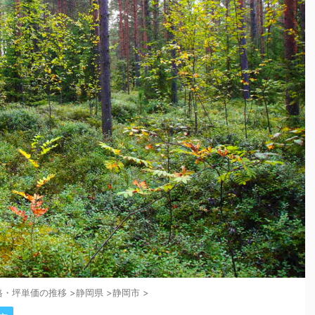
格・坪単価の推移
>
静岡県
>
静岡市
>