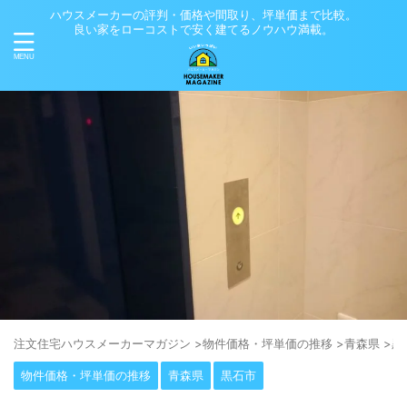
ハウスメーカーの評判・価格や間取り、坪単価まで比較。
良い家をローコストで安く建てるノウハウ満載。
注⽂住宅ハウスメーカーマガジン
>
物件価格・坪単価の推移
>
青森県
>
黒
物件価格・坪単価の推移
青森県
黒石市