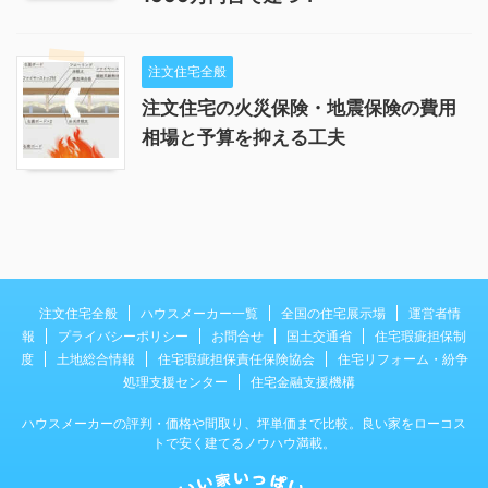
注文住宅全般
注文住宅の火災保険・地震保険の費用
相場と予算を抑える工夫
注文住宅全般
ハウスメーカー一覧
全国の住宅展示場
運営者情
報
プライバシーポリシー
お問合せ
国土交通省
住宅瑕疵担保制
度
土地総合情報
住宅瑕疵担保責任保険協会
住宅リフォーム・紛争
処理支援センター
住宅金融支援機構
ハウスメーカーの評判・価格や間取り、坪単価まで比較。良い家をローコス
トで安く建てるノウハウ満載。