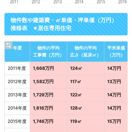
物件数や建築費・㎡単価・坪単価（万円）
推移表 ※居住専用住宅
年度
物件の平均
物件の平均
平米単価
工事費（万円）
広さ（延床㎡）
（万円）
2011年度
1,668万円
124㎡
14万円
2012年度
1,582万円
117㎡
13万円
2013年度
1,729万円
122㎡
14万円
2014年度
1,816万円
128㎡
14万円
2015年度
1,746万円
119㎡
15万円