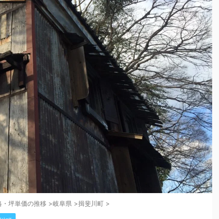
格・坪単価の推移
>
岐阜県
>
揖斐川町
>