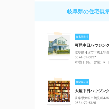
岐阜県の住宅展
住宅展示場
可児中日ハウジン
岐阜県可児市下恵土字針田
0574-61-0837
水曜日（祝日営業）※一
住宅展示場
大垣中日ハウジン
岐阜県大垣市鶴見町435
0584-77-5125