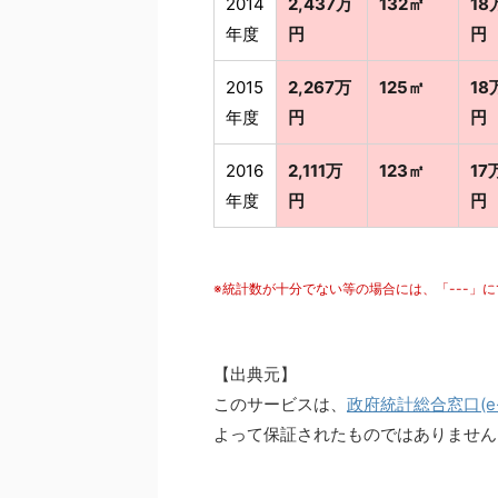
2014
2,437万
132㎡
18
年度
円
円
2015
2,267万
125㎡
18
年度
円
円
2016
2,111万
123㎡
17
年度
円
円
※統計数が十分でない等の場合には、「---」
【出典元】
このサービスは、
政府統計総合窓口(e-S
よって保証されたものではありません