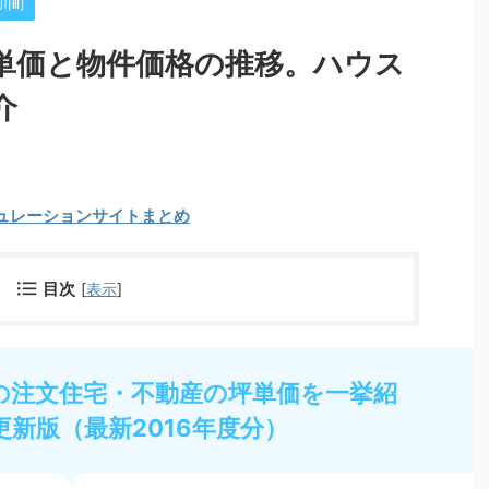
川町
単価と物件価格の推移。ハウス
介
ュレーションサイトまとめ
目次
[
表示
]
の注文住宅・不動産の坪単価を一挙紹
更新版（最新2016年度分）