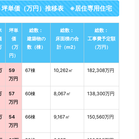
・坪単価（万円）推移表 ※居住専用住宅
米
坪単
総数：
総数：
総数：
価
価
建築物の
床面積の合
工事費予定額
万
（万
数（棟）
計（m2）
（万円）
）
円）
万
59
67棟
10,262㎡
182,308万円
万円
万
57
60棟
8,067㎡
138,300万円
万円
万
54
66棟
9,167㎡
150,560万円
万円