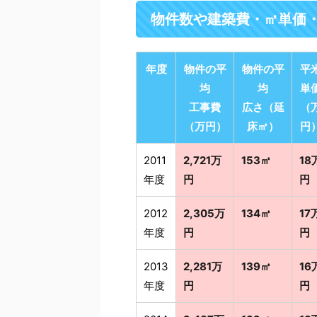
物件数や建築費・㎡単価
年度
物件の平
物件の平
平
均
均
単
工事費
広さ（延
（
（万円）
床㎡）
円
2011
2,721万
153㎡
18
年度
円
円
2012
2,305万
134㎡
17
年度
円
円
2013
2,281万
139㎡
16
年度
円
円