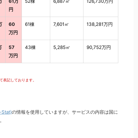
万
61万
52棟
6,887㎡
126,730万円
円
万
60
61棟
7,601㎡
138,281万円
万円
万
57
43棟
5,285㎡
90,752万円
万円
にて表記しております。
tat)
の情報を使用していますが、サービスの内容は国に
。