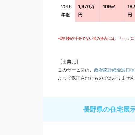
2016
1,970万
109㎡
18
年度
円
円
※統計数が十分でない等の場合には、「---」
【出典元】
このサービスは、
政府統計総合窓口(e-S
よって保証されたものではありません
長野県の住宅展