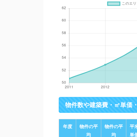
物件数や建築費・㎡単価
年度
物件の平
物件の平
平
均
均
単