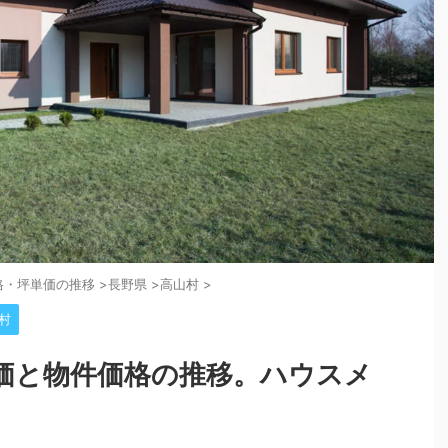
格・坪単価の推移
>
長野県
>
高山村
>
村
価と物件価格の推移。ハウスメ