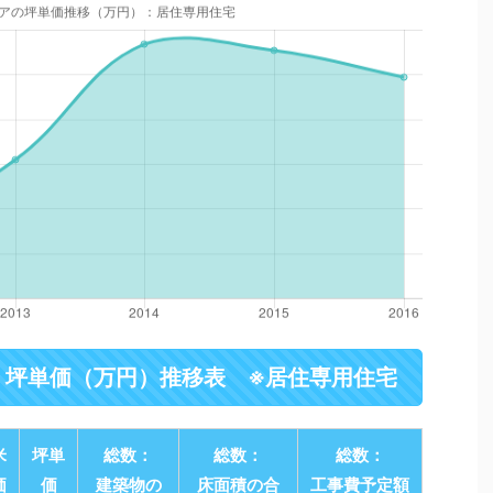
・坪単価（万円）推移表 ※居住専用住宅
米
坪単
総数：
総数：
総数：
価
価
建築物の
床面積の合
工事費予定額