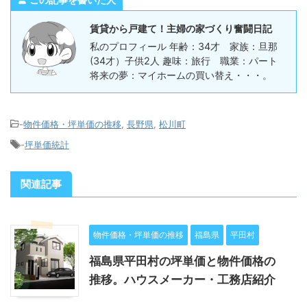
賃貸から戸建て！主婦の家づくり奮闘日記
私のプロフィール 年齢：34才 家族：旦那
(34才）子供2人 趣味：旅行 職業：パート
将来の夢：マイホームの買い替え・・・。
-
物件価格・坪単価の推移
,
長野県
,
松川町
-
坪単価統計
関連記事
物件価格・坪単価の推移
福島県
平田村
福島県平田村の坪単価と物件価格の
推移。ハウスメーカー・工務店紹介