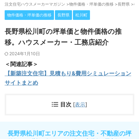
注⽂住宅ハウスメーカーマガジン
>
物件価格・坪単価の推移
>
長野県
>
松
物件価格・坪単価の推移
長野県
松川町
長野県松川町の坪単価と物件価格の推
移。ハウスメーカー・工務店紹介
2024年1月10日
＜関連記事＞
【新築注文住宅】見積もり&費用シミュレーション
サイトまとめ
目次
[
表示
]
長野県松川町エリアの注文住宅・不動産の坪