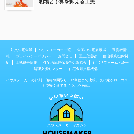
相場と予算を抑える工夫
注文住宅全般
ハウスメーカー一覧
全国の住宅展示場
運営者情
報
プライバシーポリシー
お問合せ
国土交通省
住宅瑕疵担保制
度
土地総合情報
住宅瑕疵担保責任保険協会
住宅リフォーム・紛争
処理支援センター
住宅金融支援機構
ハウスメーカーの評判・価格や間取り、坪単価まで比較。良い家をローコス
トで安く建てるノウハウ満載。