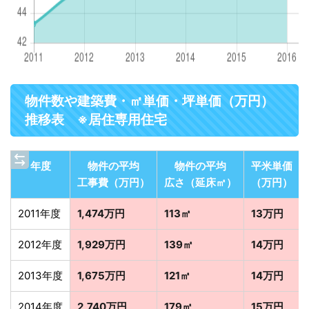
物件数や建築費・㎡単価・坪単価（万円）
推移表 ※居住専用住宅
年度
物件の平均
物件の平均
平米単価
工事費（万円）
広さ（延床㎡）
（万円）
2011年度
1,474万円
113㎡
13万円
2012年度
1,929万円
139㎡
14万円
2013年度
1,675万円
121㎡
14万円
2014年度
2,740万円
179㎡
15万円