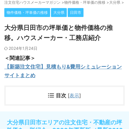
注⽂住宅ハウスメーカーマガジン
>
物件価格・坪単価の推移
>
大分県
>
日
物件価格・坪単価の推移
大分県
日田市
大分県日田市の坪単価と物件価格の推
移。ハウスメーカー・工務店紹介
2024年1月24日
＜関連記事＞
【新築注文住宅】見積もり&費用シミュレーション
サイトまとめ
目次
[
表示
]
大分県日田市エリアの注文住宅・不動産の坪