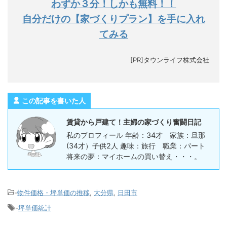
わずか３分！しかも無料！！
自分だけの【家づくりプラン】を手に入れ
てみる
[PR]タウンライフ株式会社
この記事を書いた人
賃貸から戸建て！主婦の家づくり奮闘日記
私のプロフィール 年齢：34才 家族：旦那
(34才）子供2人 趣味：旅行 職業：パート
将来の夢：マイホームの買い替え・・・。
-
物件価格・坪単価の推移
,
大分県
,
日田市
-
坪単価統計