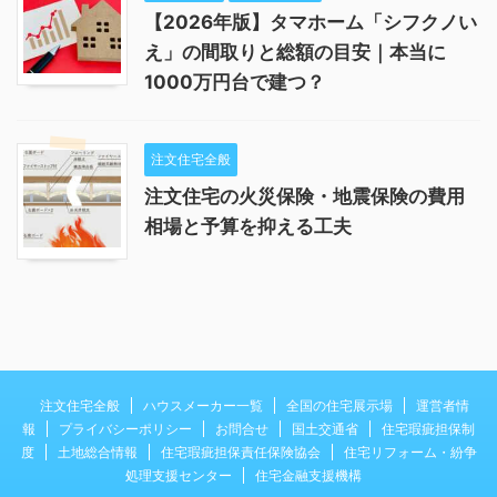
【2026年版】タマホーム「シフクノい
え」の間取りと総額の目安｜本当に
1000万円台で建つ？
注文住宅全般
注文住宅の火災保険・地震保険の費用
相場と予算を抑える工夫
注文住宅全般
ハウスメーカー一覧
全国の住宅展示場
運営者情
報
プライバシーポリシー
お問合せ
国土交通省
住宅瑕疵担保制
度
土地総合情報
住宅瑕疵担保責任保険協会
住宅リフォーム・紛争
処理支援センター
住宅金融支援機構