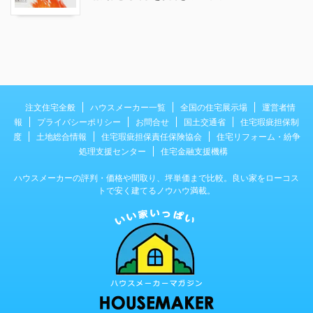
注文住宅全般
ハウスメーカー一覧
全国の住宅展示場
運営者情
報
プライバシーポリシー
お問合せ
国土交通省
住宅瑕疵担保制
度
土地総合情報
住宅瑕疵担保責任保険協会
住宅リフォーム・紛争
処理支援センター
住宅金融支援機構
ハウスメーカーの評判・価格や間取り、坪単価まで比較。良い家をローコス
トで安く建てるノウハウ満載。