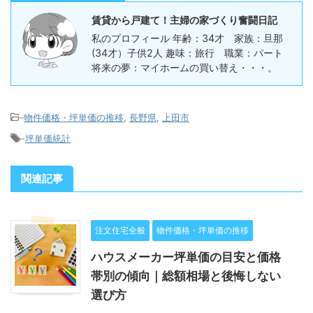
賃貸から戸建て！主婦の家づくり奮闘日記
私のプロフィール 年齢：34才 家族：旦那
(34才）子供2人 趣味：旅行 職業：パート
将来の夢：マイホームの買い替え・・・。
-
物件価格・坪単価の推移
,
長野県
,
上田市
-
坪単価統計
関連記事
注文住宅全般
物件価格・坪単価の推移
ハウスメーカー坪単価の目安と価格
帯別の傾向｜総額相場と後悔しない
選び方