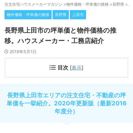
注⽂住宅ハウスメーカーマガジン
>
物件価格・坪単価の推移
>
長野県
>
上
物件価格・坪単価の推移
長野県
上田市
長野県上田市の坪単価と物件価格の推
移。ハウスメーカー・工務店紹介
2019年5月1日
目次
[
表示
]
長野県上田市エリアの注文住宅・不動産の坪
単価を一挙紹介。2020年更新版（最新2016
年度分）