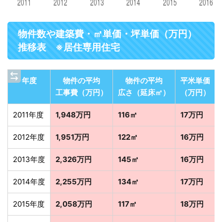
物件数や建築費・㎡単価・坪単価（万円）
推移表 ※居住専用住宅
年度
物件の平均
物件の平均
平米単価
工事費（万円）
広さ（延床㎡）
（万円）
2011年度
1,948万円
116㎡
17万円
2012年度
1,951万円
122㎡
16万円
2013年度
2,326万円
145㎡
16万円
2014年度
2,255万円
134㎡
17万円
2015年度
2,058万円
117㎡
18万円