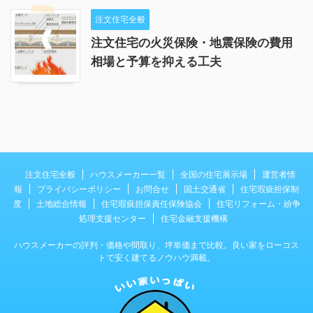
注文住宅全般
注文住宅の火災保険・地震保険の費用
相場と予算を抑える工夫
注文住宅全般
ハウスメーカー一覧
全国の住宅展示場
運営者情
報
プライバシーポリシー
お問合せ
国土交通省
住宅瑕疵担保制
度
土地総合情報
住宅瑕疵担保責任保険協会
住宅リフォーム・紛争
処理支援センター
住宅金融支援機構
ハウスメーカーの評判・価格や間取り、坪単価まで比較。良い家をローコス
トで安く建てるノウハウ満載。