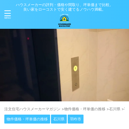
ハウスメーカーの評判・価格や間取り、坪単価まで比較。
良い家をローコストで安く建てるノウハウ満載。
注⽂住宅ハウスメーカーマガジン
>
物件価格・坪単価の推移
>
石川県
>
羽
物件価格・坪単価の推移
石川県
羽咋市