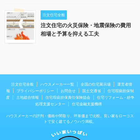
注文住宅全般
注文住宅の火災保険・地震保険の費用
相場と予算を抑える工夫
注文住宅全般
ハウスメーカー一覧
全国の住宅展示場
運営者情
報
プライバシーポリシー
お問合せ
国土交通省
住宅瑕疵担保制
度
土地総合情報
住宅瑕疵担保責任保険協会
住宅リフォーム・紛争
処理支援センター
住宅金融支援機構
ハウスメーカーの評判・価格や間取り、坪単価まで比較。良い家をローコス
トで安く建てるノウハウ満載。