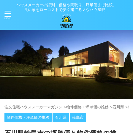
ハウスメーカーの評判・価格や間取り、坪単価まで比較。
良い家をローコストで安く建てるノウハウ満載。
注⽂住宅ハウスメーカーマガジン
>
物件価格・坪単価の推移
>
石川県
>
輪
物件価格・坪単価の推移
石川県
輪島市