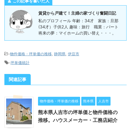
この記事を書いた人
賃貸から戸建て！主婦の家づくり奮闘日記
私のプロフィール 年齢：34才 家族：旦那
(34才）子供2人 趣味：旅行 職業：パート
将来の夢：マイホームの買い替え・・・。
-
物件価格・坪単価の推移
,
静岡県
,
伊豆市
-
坪単価統計
関連記事
物件価格・坪単価の推移
熊本県
人吉市
熊本県人吉市の坪単価と物件価格の
推移。ハウスメーカー・工務店紹介