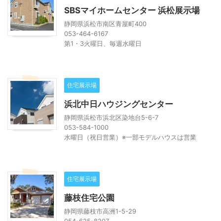
SBSマイホームセンター 浜松展示場
静岡県浜松市南区青屋町400
053-464-6167
第1・3火曜日、毎週水曜日
住宅展示場
浜北中日ハウジングセンター
静岡県浜松市浜北区染地台5-6-7
053-584-1000
水曜日（祝日営業）※一部モデルハウスは営業
住宅展示場
藤枝住宅公園
静岡県藤枝市高洲1-5-29
054-625-8207