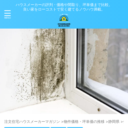
ハウスメーカーの評判・価格や間取り、坪単価まで比較。
良い家をローコストで安く建てるノウハウ満載。
注⽂住宅ハウスメーカーマガジン
>
物件価格・坪単価の推移
>
静岡県
>
伊