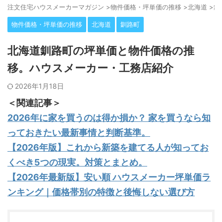
注⽂住宅ハウスメーカーマガジン
>
物件価格・坪単価の推移
>
北海道
>
釧
物件価格・坪単価の推移
北海道
釧路町
北海道釧路町の坪単価と物件価格の推
移。ハウスメーカー・工務店紹介
2026年1月18日
＜関連記事＞
2026年に家を買うのは得か損か？ 家を買うなら知
っておきたい最新事情と判断基準。
【2026年版】これから新築を建てる人が知ってお
くべき5つの現実。対策とまとめ。
【2026年最新版】安い順 ハウスメーカー坪単価ラ
ンキング｜価格帯別の特徴と後悔しない選び方