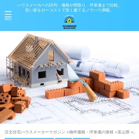
ハウスメーカーの評判・価格や間取り、坪単価まで比較。
良い家をローコストで安く建てるノウハウ満載。
注⽂住宅ハウスメーカーマガジン
>
物件価格・坪単価の推移
>
富山県
>
黒