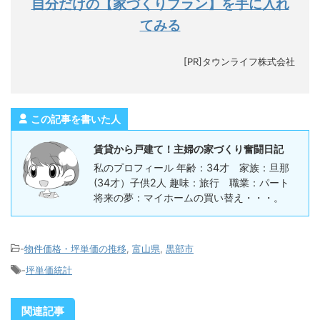
自分だけの【家づくりプラン】を手に入れ
てみる
[PR]タウンライフ株式会社
この記事を書いた人
賃貸から戸建て！主婦の家づくり奮闘日記
私のプロフィール 年齢：34才 家族：旦那
(34才）子供2人 趣味：旅行 職業：パート
将来の夢：マイホームの買い替え・・・。
-
物件価格・坪単価の推移
,
富山県
,
黒部市
-
坪単価統計
関連記事