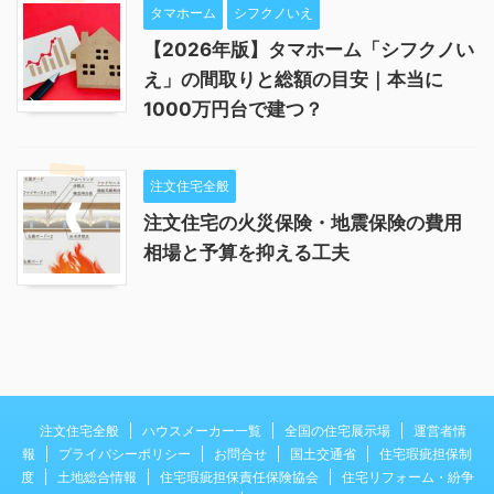
タマホーム
シフクノいえ
【2026年版】タマホーム「シフクノい
え」の間取りと総額の目安｜本当に
1000万円台で建つ？
注文住宅全般
注文住宅の火災保険・地震保険の費用
相場と予算を抑える工夫
注文住宅全般
ハウスメーカー一覧
全国の住宅展示場
運営者情
報
プライバシーポリシー
お問合せ
国土交通省
住宅瑕疵担保制
度
土地総合情報
住宅瑕疵担保責任保険協会
住宅リフォーム・紛争