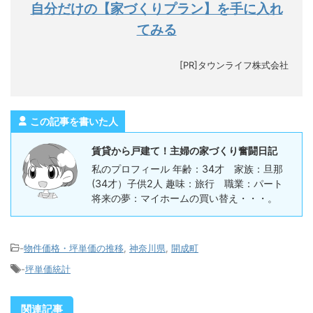
自分だけの【家づくりプラン】を手に入れ
てみる
[PR]タウンライフ株式会社
この記事を書いた人
賃貸から戸建て！主婦の家づくり奮闘日記
私のプロフィール 年齢：34才 家族：旦那
(34才）子供2人 趣味：旅行 職業：パート
将来の夢：マイホームの買い替え・・・。
-
物件価格・坪単価の推移
,
神奈川県
,
開成町
-
坪単価統計
関連記事