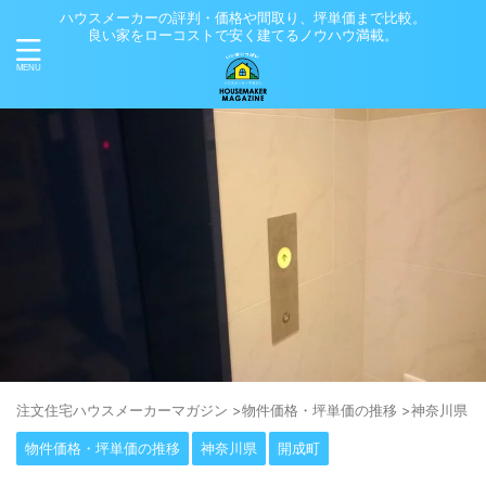
ハウスメーカーの評判・価格や間取り、坪単価まで比較。
良い家をローコストで安く建てるノウハウ満載。
注⽂住宅ハウスメーカーマガジン
>
物件価格・坪単価の推移
>
神奈川県
>
物件価格・坪単価の推移
神奈川県
開成町