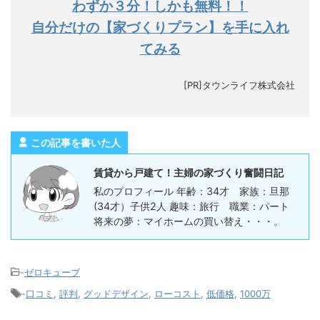
わずか３分！しかも無料！！
自分だけの【家づくりプラン】を手に入れ
てみる
[PR]タウンライフ株式会社
この記事を書いた人
賃貸から戸建て！主婦の家づくり奮闘日記
私のプロフィール 年齢：34才 家族：旦那
(34才）子供2人 趣味：旅行 職業：パート
将来の夢：マイホームの買い替え・・・。
-
ゼロキューブ
-
口コミ
,
評判
,
グッドデザイン
,
ローコスト
,
低価格
,
1000万