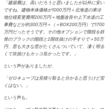
「建築費は、高いだろうと思いましたが以外に安い
ですね。建物本体価格が1000万円＋北海道の寒冷
地仕様変更費用200万円＋地盤改良や上下水道の工
事費などが約300万円＋（＋BOX200万円）で1700
万円だったそうです。その他オプションで階段を鉄
骨のプラックの階段と2階吹抜けの手すりで＋50万
円、窓も大きな窓がたくさんついていて、凄く明る
くて吹抜けもカッコ良かったです。」
という声がありましたが、
「ゼロキューブは見積り取ると分かると思うけど安
くはない。」
という声も。