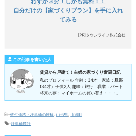
わずか３分！しかも無料！！
自分だけの【家づくりプラン】を手に入れ
てみる
[PR]タウンライフ株式会社
この記事を書いた人
賃貸から戸建て！主婦の家づくり奮闘日記
私のプロフィール 年齢：34才 家族：旦那
(34才）子供2人 趣味：旅行 職業：パート
将来の夢：マイホームの買い替え・・・。
-
物件価格・坪単価の推移
,
山形県
,
山辺町
-
坪単価統計