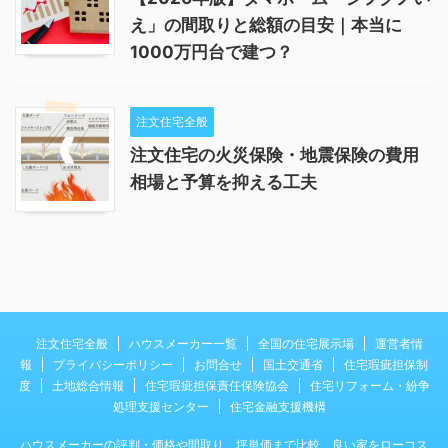
え」の間取りと総額の目安｜本当に
1000万円台で建つ？
注文住宅全般
注文住宅の火災保険・地震保険の費用
相場と予算を抑える工夫
注文住宅全般
ハウスメーカー一覧
全国の住宅展示場
運営者情
報
プライバシーポリシー
お問合せ
国土交通省
住宅瑕疵担保制
度
土地総合情報
住宅瑕疵担保責任保険協会
住宅リフォーム・紛争
処理支援センター
住宅金融支援機構
ハウスメーカーの評判・価格や間取り、坪単価まで比較。良い家をローコス