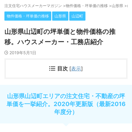
注⽂住宅ハウスメーカーマガジン
>
物件価格・坪単価の推移
>
山形県
>
山
物件価格・坪単価の推移
山形県
山辺町
山形県山辺町の坪単価と物件価格の推
移。ハウスメーカー・工務店紹介
2019年5月1日
目次
[
表示
]
山形県山辺町エリアの注文住宅・不動産の坪
単価を一挙紹介。2020年更新版（最新2016
年度分）