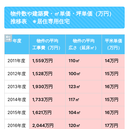
物件数や建築費・㎡単価・坪単価（万円）
推移表 ※居住専用住宅
年度
物件の平均
物件の平均
平米単価
工事費（万円）
広さ（延床㎡）
（万円）
2011年度
1,559万円
110㎡
14万円
2012年度
1,528万円
100㎡
15万円
2013年度
1,930万円
123㎡
16万円
2014年度
1,733万円
117㎡
15万円
2015年度
1,621万円
104㎡
16万円
2016年度
2,044万円
120㎡
17万円