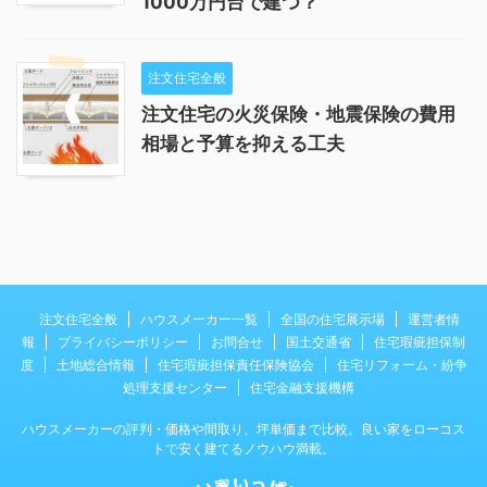
1000万円台で建つ？
注文住宅全般
注文住宅の火災保険・地震保険の費用
相場と予算を抑える工夫
注文住宅全般
ハウスメーカー一覧
全国の住宅展示場
運営者情
報
プライバシーポリシー
お問合せ
国土交通省
住宅瑕疵担保制
度
土地総合情報
住宅瑕疵担保責任保険協会
住宅リフォーム・紛争
処理支援センター
住宅金融支援機構
ハウスメーカーの評判・価格や間取り、坪単価まで比較。良い家をローコス
トで安く建てるノウハウ満載。