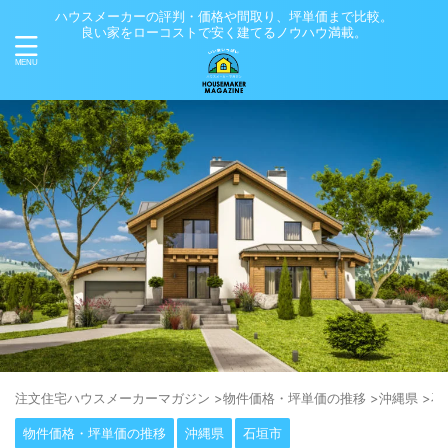
ハウスメーカーの評判・価格や間取り、坪単価まで比較。
良い家をローコストで安く建てるノウハウ満載。
注⽂住宅ハウスメーカーマガジン
>
物件価格・坪単価の推移
>
沖縄県
>
石
物件価格・坪単価の推移
沖縄県
石垣市