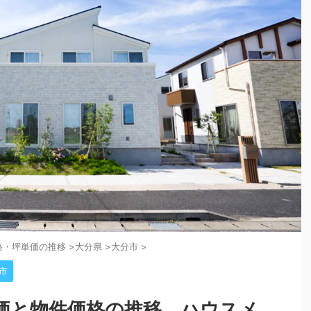
格・坪単価の推移
>
大分県
>
大分市
>
市
価と物件価格の推移。ハウスメ