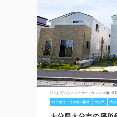
注⽂住宅ハウスメーカーマガジン
>
物件価
物件価格・坪単価の推移
大分県
大分
大分県大分市の坪単