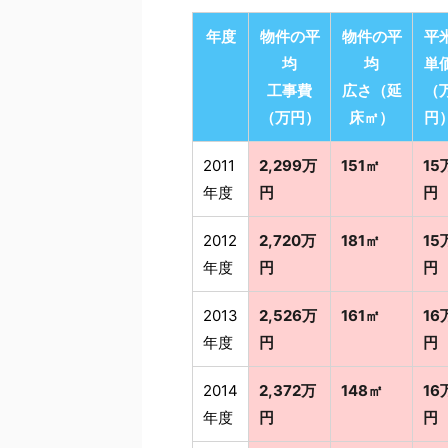
年度
物件の平
物件の平
平
均
均
単
工事費
広さ（延
（
（万円）
床㎡）
円
2011
2,299万
151㎡
15
年度
円
円
2012
2,720万
181㎡
15
年度
円
円
2013
2,526万
161㎡
16
年度
円
円
2014
2,372万
148㎡
16
年度
円
円