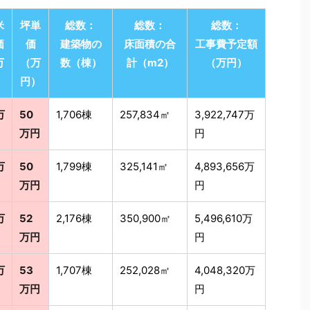
米
坪単
総数：
総数：
総数：
価
価
建築物の
床面積の合
工事費予定額
万
（万
数（棟）
計（m2）
（万円）
）
円）
万
50
1,706棟
257,834㎡
3,922,747万
万円
円
万
50
1,799棟
325,141㎡
4,893,656万
万円
円
万
52
2,176棟
350,900㎡
5,496,610万
万円
円
万
53
1,707棟
252,028㎡
4,048,320万
万円
円