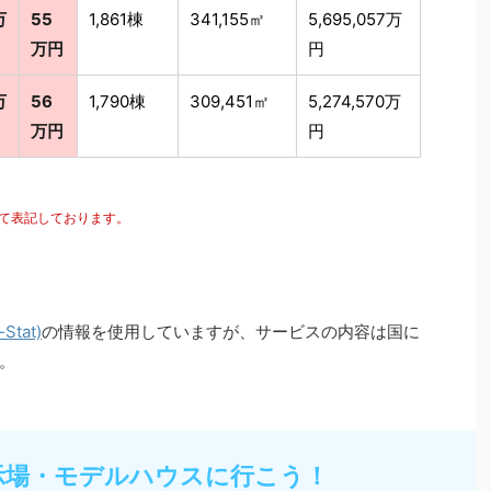
万
55
1,861棟
341,155㎡
5,695,057万
万円
円
万
56
1,790棟
309,451㎡
5,274,570万
万円
円
にて表記しております。
tat)
の情報を使用していますが、サービスの内容は国に
。
示場・モデルハウスに行こう！