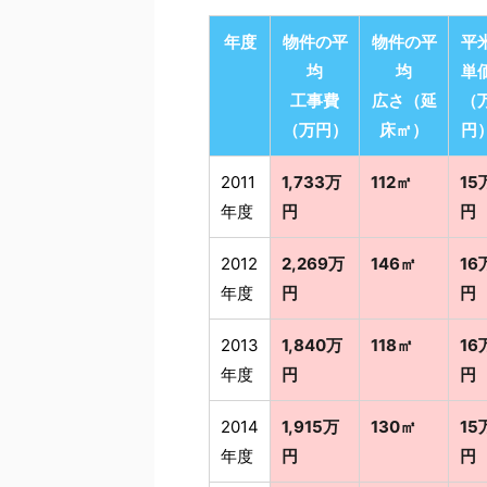
年度
物件の平
物件の平
平
均
均
単
工事費
広さ（延
（
（万円）
床㎡）
円
2011
1,733万
112㎡
15
年度
円
円
2012
2,269万
146㎡
16
年度
円
円
2013
1,840万
118㎡
16
年度
円
円
2014
1,915万
130㎡
15
年度
円
円