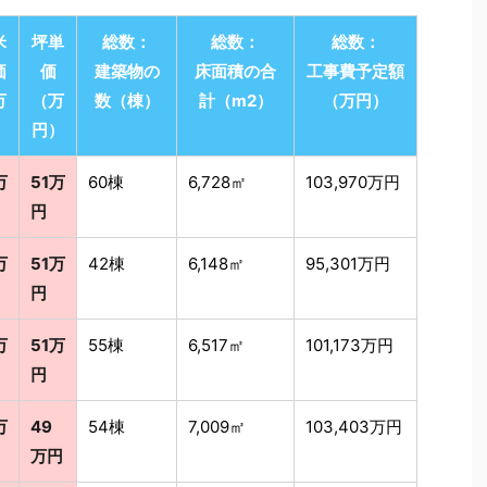
米
坪単
総数：
総数：
総数：
価
価
建築物の
床面積の合
工事費予定額
万
（万
数（棟）
計（m2）
（万円）
）
円）
万
51万
60棟
6,728㎡
103,970万円
円
万
51万
42棟
6,148㎡
95,301万円
円
万
51万
55棟
6,517㎡
101,173万円
円
万
49
54棟
7,009㎡
103,403万円
万円