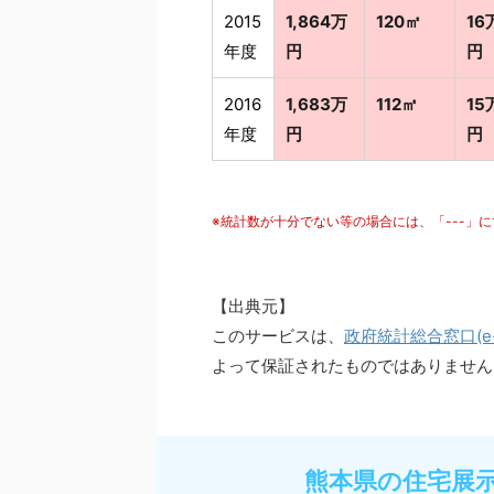
2015
1,864万
120㎡
16
年度
円
円
2016
1,683万
112㎡
15
年度
円
円
※統計数が十分でない等の場合には、「---」
【出典元】
このサービスは、
政府統計総合窓口(e-S
よって保証されたものではありません
熊本県の住宅展