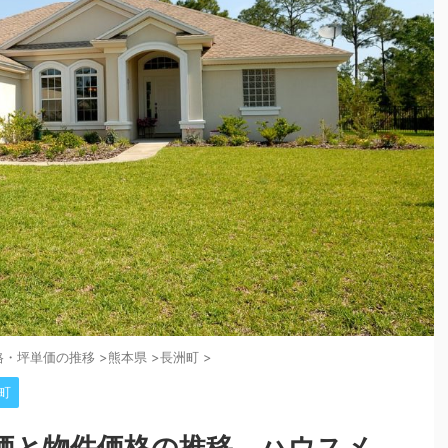
格・坪単価の推移
>
熊本県
>
長洲町
>
町
価と物件価格の推移。ハウスメ