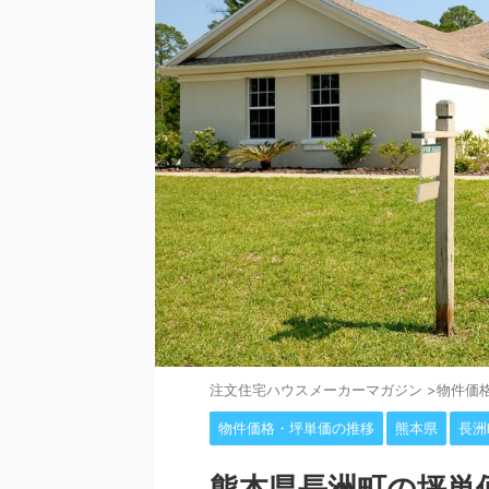
注⽂住宅ハウスメーカーマガジン
>
物件価
物件価格・坪単価の推移
熊本県
長洲
熊本県長洲町の坪単