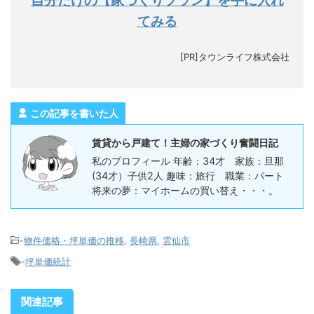
自分だけの【家づくりプラン】を手に入れ
てみる
[PR]タウンライフ株式会社
この記事を書いた人
賃貸から戸建て！主婦の家づくり奮闘日記
私のプロフィール 年齢：34才 家族：旦那
(34才）子供2人 趣味：旅行 職業：パート
将来の夢：マイホームの買い替え・・・。
-
物件価格・坪単価の推移
,
長崎県
,
雲仙市
-
坪単価統計
関連記事