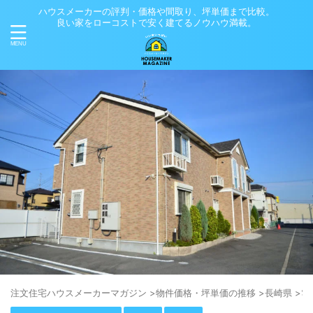
ハウスメーカーの評判・価格や間取り、坪単価まで比較。
良い家をローコストで安く建てるノウハウ満載。
注⽂住宅ハウスメーカーマガジン
>
物件価格・坪単価の推移
>
長崎県
>
雲