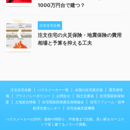
1000万円台で建つ？
注文住宅全般
注文住宅の火災保険・地震保険の費用
相場と予算を抑える工夫
注文住宅全般
ハウスメーカー一覧
全国の住宅展示場
運営者情
報
プライバシーポリシー
お問合せ
国土交通省
住宅瑕疵担保制
度
土地総合情報
住宅瑕疵担保責任保険協会
住宅リフォーム・紛争
処理支援センター
住宅金融支援機構
ハウスメーカーの評判・価格や間取り、坪単価まで比較。良い家をローコス
トで安く建てるノウハウ満載。