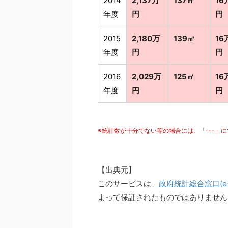
2014
2,137万
137㎡
16
年度
円
円
2015
2,180万
139㎡
16
年度
円
円
2016
2,029万
125㎡
16
年度
円
円
※統計数が十分でない等の場合には、「---」
【出典元】
このサービスは、
政府統計総合窓口(e-S
よって保証されたものではありません