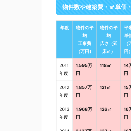
物件数や建築費・㎡単価
年度
物件の平
物件の平
平
均
均
単
工事費
広さ（延
（
（万円）
床㎡）
円
2011
1,595万
118㎡
14
年度
円
円
2012
1,857万
121㎡
15
年度
円
円
2013
1,968万
126㎡
16
年度
円
円