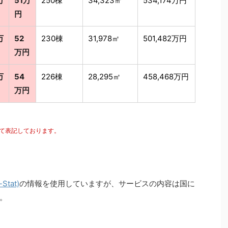
万
51万
250棟
34,323㎡
534,174万円
円
万
52
230棟
31,978㎡
501,482万円
万円
万
54
226棟
28,295㎡
458,468万円
万円
にて表記しております。
tat)
の情報を使用していますが、サービスの内容は国に
。