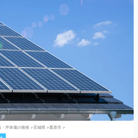
格・坪単価の推移
>
宮城県
>
栗原市
>