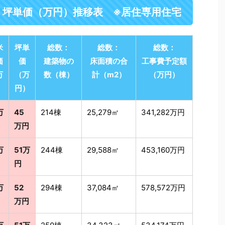
・坪単価（万円）推移表 ※居住専用住宅
米
坪単
総数：
総数：
総数：
価
価
建築物の
床面積の合
工事費予定額
万
（万
数（棟）
計（m2）
（万円）
）
円）
万
45
214棟
25,279㎡
341,282万円
万円
万
51万
244棟
29,588㎡
453,160万円
円
万
52
294棟
37,084㎡
578,572万円
万円