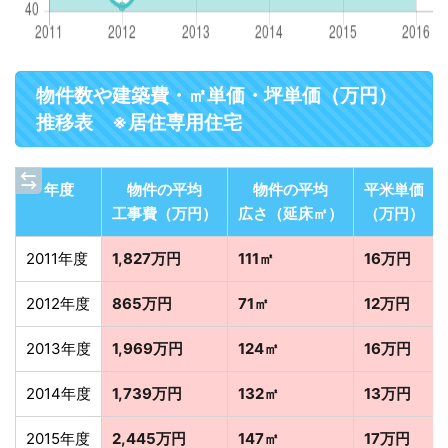
物件数や建築費・㎡単価・坪単価（万円）
推移表 ※居住専用住宅
年度
物件の平均
物件の平均
平米単価
工事費（万円）
広さ（延床㎡）
（万円）
2011年度
1,827万円
111㎡
16万円
2012年度
865万円
71㎡
12万円
2013年度
1,969万円
124㎡
16万円
2014年度
1,739万円
132㎡
13万円
2015年度
2,445万円
147㎡
17万円