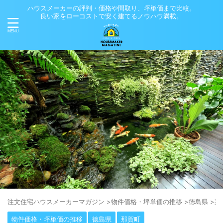
ハウスメーカーの評判・価格や間取り、坪単価まで比較。
良い家をローコストで安く建てるノウハウ満載。
注⽂住宅ハウスメーカーマガジン
>
物件価格・坪単価の推移
>
徳島県
>
那
物件価格・坪単価の推移
徳島県
那賀町