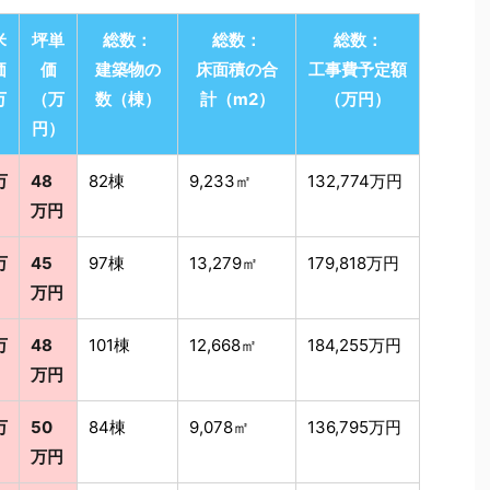
米
坪単
総数：
総数：
総数：
価
価
建築物の
床面積の合
工事費予定額
万
（万
数（棟）
計（m2）
（万円）
）
円）
万
48
82棟
9,233㎡
132,774万円
万円
万
45
97棟
13,279㎡
179,818万円
万円
万
48
101棟
12,668㎡
184,255万円
万円
万
50
84棟
9,078㎡
136,795万円
万円