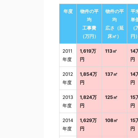
年度
物件の平
物件の平
平
均
均
単
工事費
広さ（延
（
（万円）
床㎡）
円
2011
1,619万
113㎡
14
年度
円
円
2012
1,854万
137㎡
14
年度
円
円
2013
1,824万
125㎡
15
年度
円
円
2014
1,629万
108㎡
15
年度
円
円