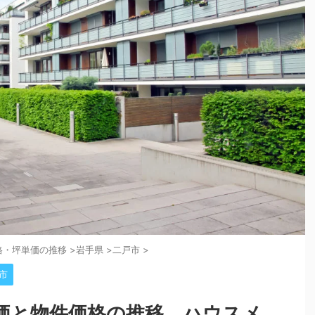
格・坪単価の推移
>
岩手県
>
二戸市
>
市
価と物件価格の推移。ハウスメ