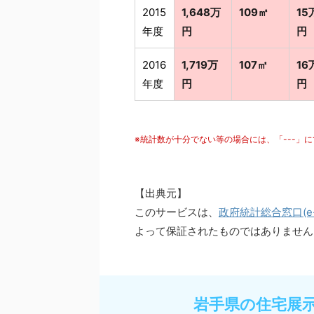
2015
1,648万
109㎡
15
年度
円
円
2016
1,719万
107㎡
16
年度
円
円
※統計数が十分でない等の場合には、「---」
【出典元】
このサービスは、
政府統計総合窓口(e-S
よって保証されたものではありません
岩手県の住宅展