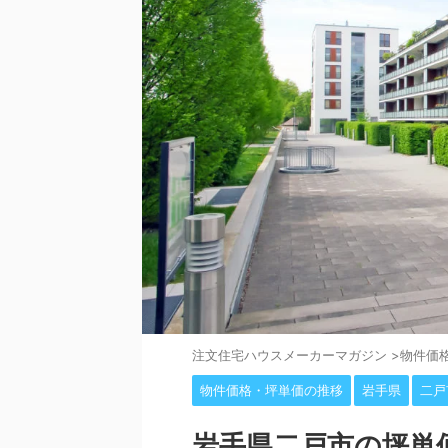
注⽂住宅ハウスメーカーマガジン
>
物件価
物件価格・坪単価の推移
岩手県
二戸
岩手県二戸市の坪単