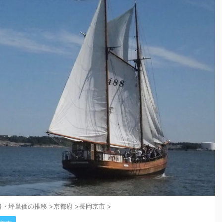
格・坪単価の推移
>
京都府
>
長岡京市
>