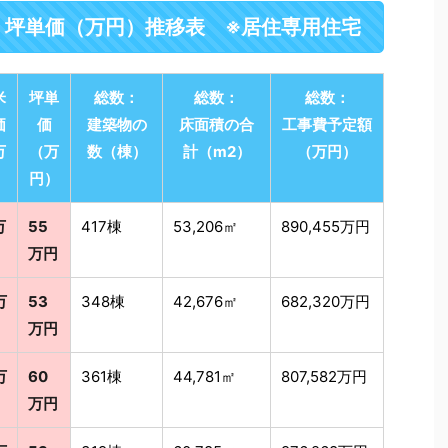
・坪単価（万円）推移表 ※居住専用住宅
米
坪単
総数：
総数：
総数：
価
価
建築物の
床面積の合
工事費予定額
万
（万
数（棟）
計（m2）
（万円）
）
円）
万
55
417棟
53,206㎡
890,455万円
万円
万
53
348棟
42,676㎡
682,320万円
万円
万
60
361棟
44,781㎡
807,582万円
万円