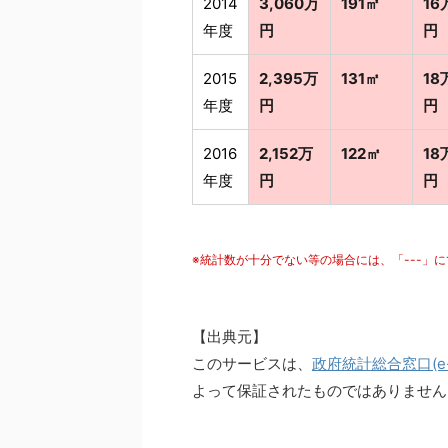
2014
3,060万
191㎡
16
年度
円
円
2015
2,395万
131㎡
18
年度
円
円
2016
2,152万
122㎡
18
年度
円
円
※統計数が十分でない等の場合には、「---」
【出典元】
このサービスは、
政府統計総合窓口(e-S
よって保証されたものではありません