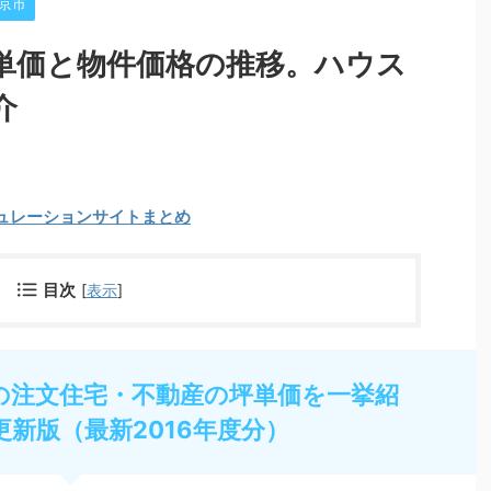
京市
単価と物件価格の推移。ハウス
介
ュレーションサイトまとめ
目次
[
表示
]
の注文住宅・不動産の坪単価を一挙紹
更新版（最新2016年度分）