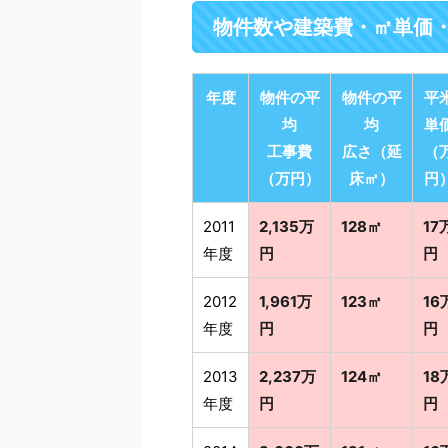
物件数や建築費・㎡単価
年度
物件の平
物件の平
平
均
均
単
工事費
広さ（延
（
（万円）
床㎡）
円
2011
2,135万
128㎡
17
年度
円
円
2012
1,961万
123㎡
16
年度
円
円
2013
2,237万
124㎡
18
年度
円
円