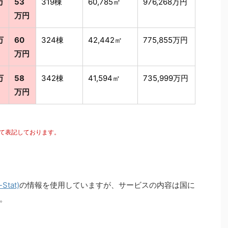
万
53
319棟
60,785㎡
976,268万円
万円
万
60
324棟
42,442㎡
775,855万円
万円
万
58
342棟
41,594㎡
735,999万円
万円
にて表記しております。
tat)
の情報を使用していますが、サービスの内容は国に
。