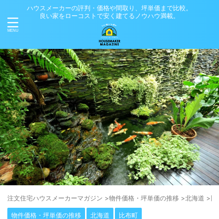
ハウスメーカーの評判・価格や間取り、坪単価まで比較。
良い家をローコストで安く建てるノウハウ満載。
注⽂住宅ハウスメーカーマガジン
>
物件価格・坪単価の推移
>
北海道
>
比
物件価格・坪単価の推移
北海道
比布町