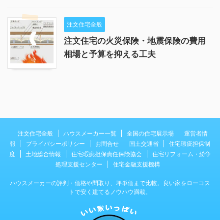
注文住宅全般
注文住宅の火災保険・地震保険の費用
相場と予算を抑える工夫
注文住宅全般
ハウスメーカー一覧
全国の住宅展示場
運営者情
報
プライバシーポリシー
お問合せ
国土交通省
住宅瑕疵担保制
度
土地総合情報
住宅瑕疵担保責任保険協会
住宅リフォーム・紛争
処理支援センター
住宅金融支援機構
ハウスメーカーの評判・価格や間取り、坪単価まで比較。良い家をローコス
トで安く建てるノウハウ満載。