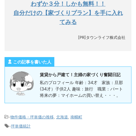
わずか３分！しかも無料！！
自分だけの【家づくりプラン】を手に入れ
てみる
[PR]タウンライフ株式会社
この記事を書いた人
賃貸から戸建て！主婦の家づくり奮闘日記
私のプロフィール 年齢：34才 家族：旦那
(34才）子供2人 趣味：旅行 職業：パート
将来の夢：マイホームの買い替え・・・。
-
物件価格・坪単価の推移
,
北海道
,
南幌町
-
坪単価統計