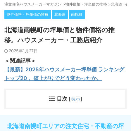
注⽂住宅ハウスメーカーマガジン
>
物件価格・坪単価の推移
>
北海道
>
南
物件価格・坪単価の推移
北海道
南幌町
北海道南幌町の坪単価と物件価格の推
移。ハウスメーカー・工務店紹介
2025年1月27日
＜関連記事＞
【最新】2025年ハウスメーカー坪単価 ランキング
トップ20 。値上がりでどう変わったか。
目次
[
表示
]
北海道南幌町エリアの注文住宅・不動産の坪