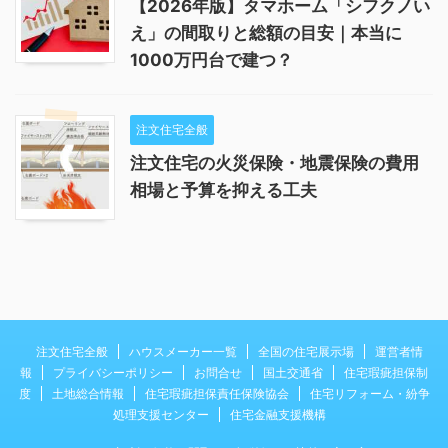
【2026年版】タマホーム「シフクノい
え」の間取りと総額の目安｜本当に
1000万円台で建つ？
注文住宅全般
注文住宅の火災保険・地震保険の費用
相場と予算を抑える工夫
注文住宅全般
ハウスメーカー一覧
全国の住宅展示場
運営者情
報
プライバシーポリシー
お問合せ
国土交通省
住宅瑕疵担保制
度
土地総合情報
住宅瑕疵担保責任保険協会
住宅リフォーム・紛争
処理支援センター
住宅金融支援機構