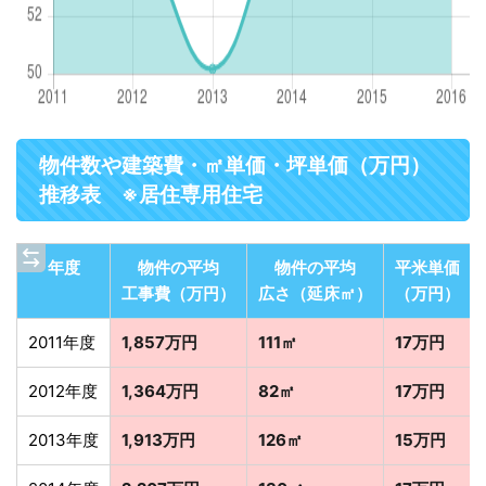
物件数や建築費・㎡単価・坪単価（万円）
推移表 ※居住専用住宅
年度
物件の平均
物件の平均
平米単価
工事費（万円）
広さ（延床㎡）
（万円）
2011年度
1,857万円
111㎡
17万円
2012年度
1,364万円
82㎡
17万円
2013年度
1,913万円
126㎡
15万円