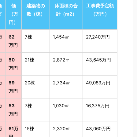
価
価
建築物の
床面積の合
工事費予定額
万
（万
数（棟）
計（m2）
（万円）
）
円）
万
62
7棟
1,454㎡
27,240万円
万円
万
50
21棟
2,872㎡
43,645万円
万円
万
59
20棟
2,734㎡
49,089万円
万円
万
53
7棟
1,030㎡
16,375万円
万円
万
61万
15棟
2,320㎡
43,060万円
円