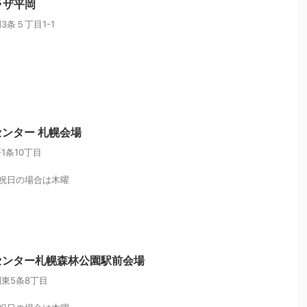
ラザ平岡
条５丁目1-1
ンター 札幌会場
1条10丁目
祝日の場合は木曜
センター札幌森林公園駅前会場
東5条8丁目