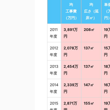
均
均
単
工事費
広さ（延
（
（万円）
床㎡）
円
2011
3,891万
208㎡
19
年度
円
円
2012
2,078万
137㎡
15
年度
円
円
2013
2,454万
137㎡
18
年度
円
円
2014
2,339万
147㎡
16
年度
円
円
2015
2,871万
155㎡
19
年度
円
円