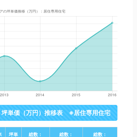
・坪単価（万円）推移表 ※居住専用住宅
米
坪単
総数：
総数：
総数：