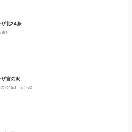
ラザ北24条
東1-1
ラザ宮の沢
沢4条1丁目1-80