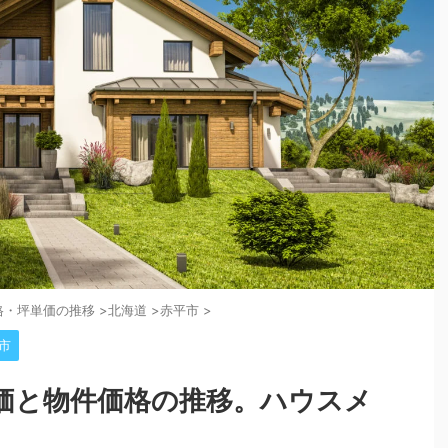
格・坪単価の推移
>
北海道
>
赤平市
>
市
価と物件価格の推移。ハウスメ