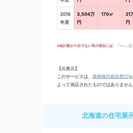
2016
3,504万
170㎡
21
年度
円
円
※統計数が十分でない等の場合には、「---」
【出典元】
このサービスは、
政府統計総合窓口(e-S
よって保証されたものではありません
北海道の住宅展