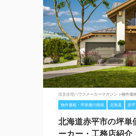
注⽂住宅ハウスメーカーマガジン
>
物件価
物件価格・坪単価の推移
北海道
赤平
北海道赤平市の坪単
ーカー・工務店紹介