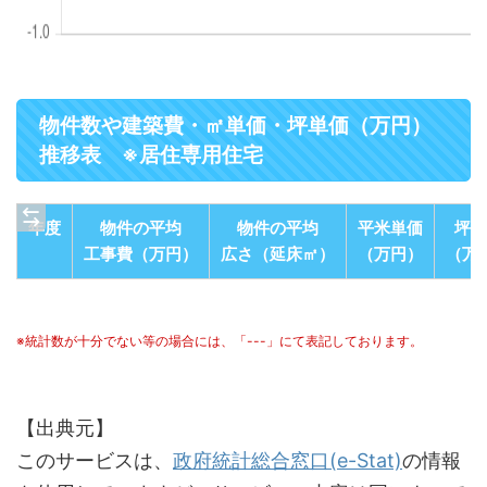
物件数や建築費・㎡単価・坪単価（万円）
推移表 ※居住専用住宅
年度
物件の平均
物件の平均
平米単価
坪単
工事費（万円）
広さ（延床㎡）
（万円）
（万
※統計数が十分でない等の場合には、「---」にて表記しております。
【出典元】
このサービスは、
政府統計総合窓口(e-Stat)
の情報