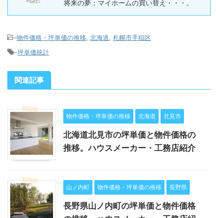
将来の夢：マイホームの買い替え・・・。
-
物件価格・坪単価の推移
,
北海道
,
札幌市手稲区
-
坪単価統計
関連記事
物件価格・坪単価の推移
北海道
北見市
北海道北見市の坪単価と物件価格の
推移。ハウスメーカー・工務店紹介
山ノ内町
物件価格・坪単価の推移
長野県
長野県山ノ内町の坪単価と物件価格