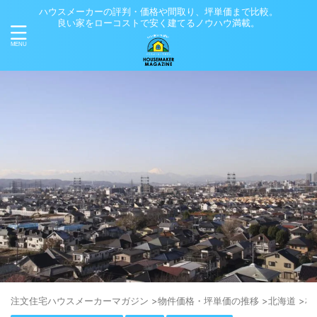
ハウスメーカーの評判・価格や間取り、坪単価まで比較。
良い家をローコストで安く建てるノウハウ満載。
注⽂住宅ハウスメーカーマガジン
>
物件価格・坪単価の推移
>
北海道
>
札