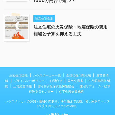
1000万円台で建つ？
注文住宅全般
注文住宅の火災保険・地震保険の費用
相場と予算を抑える工夫
注文住宅全般
ハウスメーカー一覧
全国の住宅展示場
運営者情
報
プライバシーポリシー
お問合せ
国土交通省
住宅瑕疵担保制
度
土地総合情報
住宅瑕疵担保責任保険協会
住宅リフォーム・紛争
処理支援センター
住宅金融支援機構
ハウスメーカーの評判・価格や間取り、坪単価まで比較。良い家をローコス
トで安く建てるノウハウ満載。