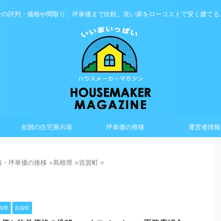
ーの評判・価格や間取り、坪単価まで比較。良い家をローコストで安く建てる
全国の住宅展示場
坪単価の推移
運営者情報
格・坪単価の推移
>
島根県
>
吉賀町
>
根県
吉賀町