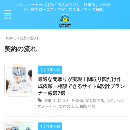
ハウスメーカーの評判・価格や間取り、坪単価まで比較。
良い家をローコストで安く建てるノウハウ満載。
HOME
>
契約の流れ
契約の流れ
注文住宅全般
最適な間取りが実現！間取り図だけ作
成依頼・相談できるサイト&設計プラン
ナー厳選7選
間取り
,
口コミ
,
坪単価
,
家を建てる
,
お金
,
ハウ
スメーカー
,
契約の流れ
,
間取り図
注文住宅全般